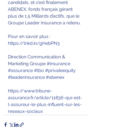
candidats, et c’est finalement 
ABENEX, fonds français gérant 
plus de 1,5 Milliards d’actifs, que le 
Groupe Leader Insurance a retenu.
Pour en savoir plus : 
https://lnkd.in/gHebPN3
Direction Communication & 
Marketing Groupe 
#insurance
#assurance
#lbo
#privateequity
#leaderinsurance
#abenex
https://www.tribune-
assurance.fr/article/11836-qui-est-
l-assureur-le-plus-influent-sur-les-
reseaux-sociaux