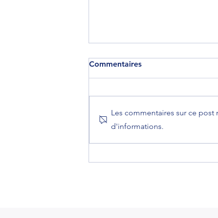
Commentaires
Les commentaires sur ce post n
d'informations.
Yoann Chery dans FORBES
du mois d'Avril