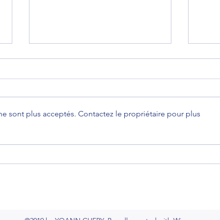
Emis
Avec
Chery
de l'
e sont plus acceptés. Contactez le propriétaire pour plus
https
mme/
Interview exclusif de Yoann
Chery au Restaurant la
Perouse