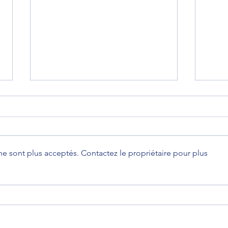
Emis
Avec
Chery
de l'
e sont plus acceptés. Contactez le propriétaire pour plus
https
mme/
Interview exclusif de Yoann
Chery au Restaurant la
Perouse