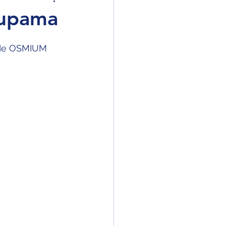
oupama
n de OSMIUM 