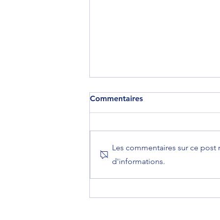
Commentaires
Les commentaires sur ce post n
d'informations.
Yoann Chery dans FORBES
du mois d'Avril